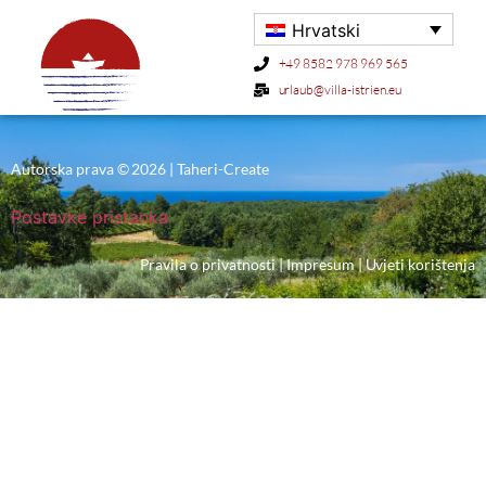
Hrvatski
Region EU not activated for cookie-statement.
+49 8582 978 969 565
urlaub@villa-istrien.eu
Autorska prava © 2026 | Taheri-Create
Postavke pristanka
Pravila o privatnosti
|
Impresum
|
Uvjeti korištenja