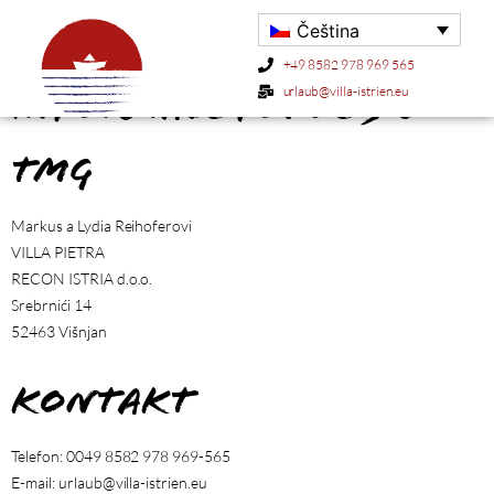
Čeština
+49 8582 978 969 565
urlaub@villa-istrien.eu
Informace podle § 5
TMG
Markus a Lydia Reihoferovi
VILLA PIETRA
RECON ISTRIA d.o.o.
Srebrnići 14
52463 Višnjan
Kontakt
Telefon: 0049 8582 978 969-565
E-mail: urlaub@villa-istrien.eu