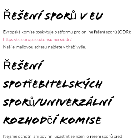
Řešení sporů v EU
Evropská komise poskytuje platformu pro online řešení sporů (ODR):
https://ec.europa.eu/consumers/odr/
.
Naši e-mailovou adresu najdete v tiráži výše.
Řešení
spotřebitelských
sporů/Univerzální
rozhodčí komise
Nejsme ochotni ani povinni účastnit se řízení o řešení sporů před